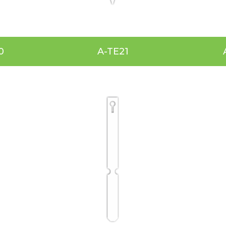
0
A-TE21