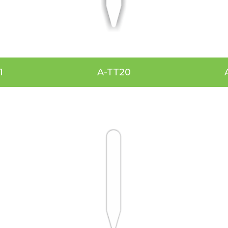
1
A-TT20