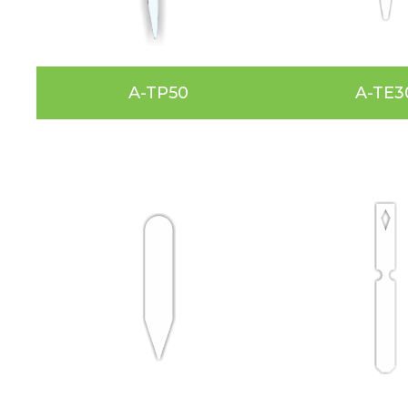
A-TP50
A-TE3