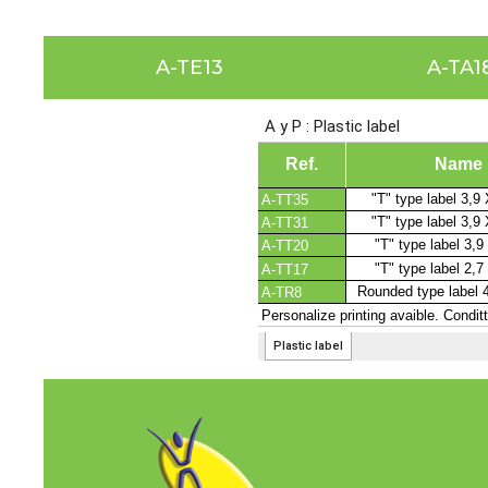
A-TE13
A-TA1