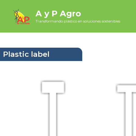
A y P Agro
Transformando plástico en soluciones sostenibles
Plastic label